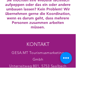
Sie möchten Ihre Website technisch
aufpeppen oder das ein oder andere
umbauen lassen? Kein Problem! Wir
übernehmen gerne die Koordination,
wenn es darum geht, dass mehrere
Personen zusammen arbeiten
müssen.
KONTAKT
GESA.MT Tourismusmarketing
Gmbh
Unterreitweg 801, 5753 Saalbach
+43 6541 87136
info@gesamt.at