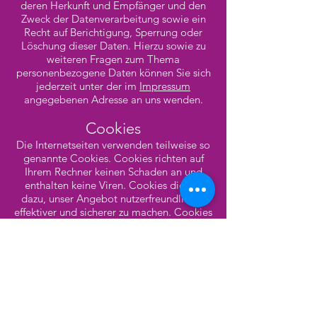
deren Herkunft und Empfänger und den
Zweck der Datenverarbeitung sowie ein
Recht auf Berichtigung, Sperrung oder
Löschung dieser Daten. Hierzu sowie zu
weiteren Fragen zum Thema
personenbezogene Daten können Sie sich
jederzeit unter der im
Impressum
angegebenen Adresse an uns wenden.
Cookies
Die Internetseiten verwenden teilweise so
genannte Cookies. Cookies richten auf
Ihrem Rechner keinen Schaden an und
enthalten keine Viren. Cookies dienen
dazu, unser Angebot nutzerfreundlicher,
effektiver und sicherer zu machen. Cookies
sind kleine Textdateien, die auf Ihrem
Rechner abgelegt werden und die Ihr
Browser speichert.
Die meisten der von uns verwendeten
Cookies sind so genannte „Session-
Cookies“. Sie werden nach Ende Ihres
Besuchs automatisch gelöscht. Andere